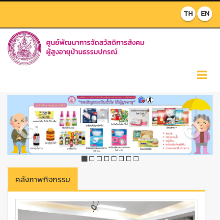
TH
EN
P
N
r
e
e
x
v
t
i
o
u
s
คลังภาพกิจกรรม