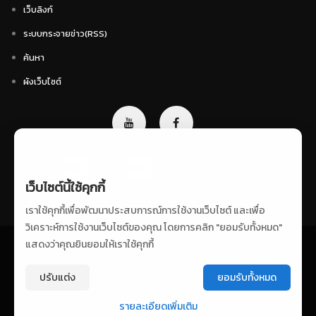
เว็บลิงก์
ระบบกระจายข่าว(RSS)
ค้นหา
ผังเว็บไซต์
เว็บไซต์นี้ใช้คุกกี้
เราใช้คุกกี้เพื่อพัฒนาประสบการณ์การใช้งานเว็บไซต์ และเพื่อ
วิเคราะห์การใช้งานเว็บไซต์ของคุณ โดยการคลิก "ยอมรับทั้งหมด"
แสดงว่าคุณยินยอมให้เราใช้คุกกี้
นโยบายเว็บไซต์
|
นโยบายคุกกี้
จำนวนผู้เข้าชมเว็บไซต์ วันนี้ : 278 เดือนนี้ : 2,385 ปีนี้ : 71,313
ปรับแต่ง
ยอมรับทั้งหมด
© สงวนลิขสิทธิ์ตามพระราชบัญญัติลิขสิทธิ์โดย กรมกิจการผู้สูงอายุ
รายละเอียดเพิ่มเติม